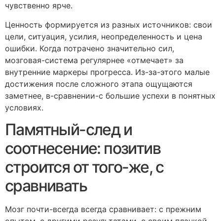
чувственно ярче.
Ценность формируется из разных источников: свои
цели, ситуация, усилия, неопределенность и цена
ошибки. Когда потрачено значительно сил,
мозговая-система регулярнее «отмечает» за
внутренние маркеры прогресса. Из-за-этого малые
достижения после сложного этапа ощущаются
заметнее, в-сравнении-с большие успехи в понятных
условиях.
Памятный-след и
соотнесение: позитив
строится от того-же, с
сравнивать
Мозг почти-всегда всегда сравнивает: с прежним