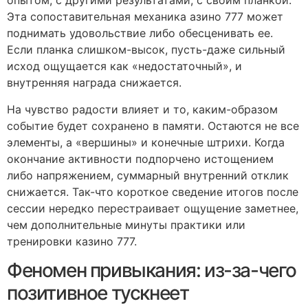
опытом, с другими результатами, с своим планкой.
Эта сопоставительная механика азино 777 может
поднимать удовольствие либо обесценивать ее.
Если планка слишком-высок, пусть-даже сильный
исход ощущается как «недостаточный», и
внутренняя награда снижается.
На чувство радости влияет и то, каким-образом
событие будет сохранено в памяти. Остаются не все
элементы, а «вершины» и конечные штрихи. Когда
окончание активности подпорчено истощением
либо напряжением, суммарный внутренний отклик
снижается. Так-что короткое сведение итогов после
сессии нередко перестраивает ощущение заметнее,
чем дополнительные минуты практики или
тренировки казино 777.
Феномен привыкания: из-за-чего
позитивное тускнеет