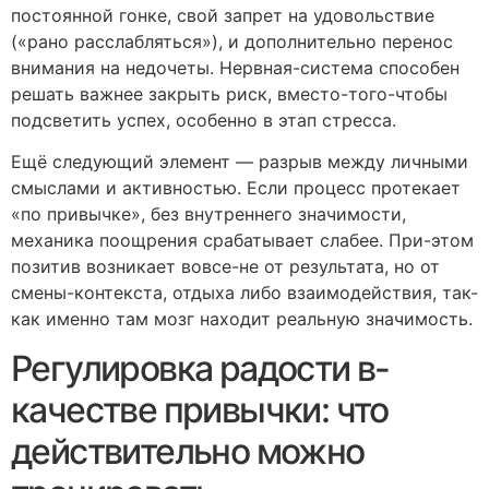
постоянной гонке, свой запрет на удовольствие
(«рано расслабляться»), и дополнительно перенос
внимания на недочеты. Нервная-система способен
решать важнее закрыть риск, вместо-того-чтобы
подсветить успех, особенно в этап стресса.
Ещё следующий элемент — разрыв между личными
смыслами и активностью. Если процесс протекает
«по привычке», без внутреннего значимости,
механика поощрения срабатывает слабее. При-этом
позитив возникает вовсе-не от результата, но от
смены-контекста, отдыха либо взаимодействия, так-
как именно там мозг находит реальную значимость.
Регулировка радости в-
качестве привычки: что
действительно можно