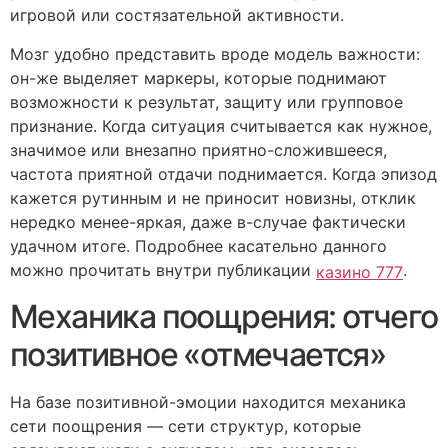
игровой или состязательной активности.
Мозг удобно представить вроде модель важности:
он-же выделяет маркеры, которые поднимают
возможности к результат, защиту или групповое
признание. Когда ситуация считывается как нужное,
значимое или внезапно приятно-сложившееся,
частота приятной отдачи поднимается. Когда эпизод
кажется рутинным и не приносит новизны, отклик
нередко менее-яркая, даже в-случае фактически
удачном итоге. Подробнее касательно данного
можно прочитать внутри публикации
.
казино 777
Механика поощрения: отчего
позитивное «отмечается»
На базе позитивной-эмоции находится механика
сети поощрения — сети структур, которые