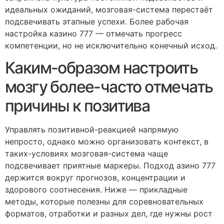
идеальных ожиданий, мозговая-система перестаёт
подсвечивать этапные успехи. Более рабочая
настройка казино 777 — отмечать прогресс
компетенции, но не исключительно конечный исход.
Каким-образом настроить
мозгу более-часто отмечать
причины к позитива
Управлять позитивной-реакцией напрямую
непросто, однако можно организовать контекст, в
таких-условиях мозговая-система чаще
подсвечивает приятные маркеры. Подход азино 777
держится вокруг прогнозов, концентрации и
здорового соотнесения. Ниже — прикладные
методы, которые полезны для соревновательных
форматов, отработки и разных дел, где нужны рост