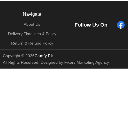
Navigate
Follow Us On
About Us
Delivery Timelines & Policy
Return & Refund Policy
Copyright © 2026
Comfy Fit
All Rights Reserved. Designed by Fixers Marketing Agency.
 bonusu