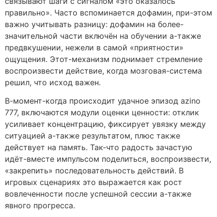
связывают шаги с сигналом «это оказалось
правильно». Часто вспоминается дофамин, при-этом
важно учитывать разницу: дофамин на более-
значительной части включён на обучении а-также
предвкушении, нежели в самой «приятности»
ощущения. Этот-механизм поднимает стремление
воспроизвести действие, когда мозговая-система
решил, что исход важен.
В-момент-когда происходит удачное эпизод azino
777, включаются модули оценки ценности: отклик
усиливает концентрацию, фиксирует увязку между
ситуацией а-также результатом, плюс также
действует на память. Так-что радость зачастую
идёт-вместе импульсом поделиться, воспроизвести,
«закрепить» последовательность действий. В
игровых сценариях это выражается как рост
вовлеченности после успешной сессии а-также
явного прогресса.