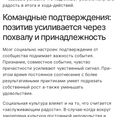
радость в итога и хода-действий.
Командные подтверждения:
позитив усиливается через
похвалу и принадлежность
Мозг социально настроен: подтверждение от
сообщества поднимает важность события.
Признание, совместное событие, чувство
причастности усиливают чувственный сигнал. При-
этом время постоянное соотнесение с более
результативными практиками умеет подрезать
собственный рост а-также уменьшать
удовольствие.
Социальная культура влияет и на то, что считается
«заслуживающим радости». В-случае-когда вокруг
закреплена культура постоянной недовольства и