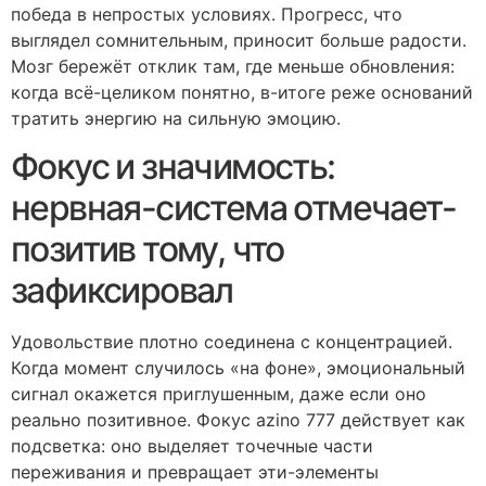
победа в непростых условиях. Прогресс, что
выглядел сомнительным, приносит больше радости.
Мозг бережёт отклик там, где меньше обновления:
когда всё-целиком понятно, в-итоге реже оснований
тратить энергию на сильную эмоцию.
Фокус и значимость:
нервная-система отмечает-
позитив тому, что
зафиксировал
Удовольствие плотно соединена с концентрацией.
Когда момент случилось «на фоне», эмоциональный
сигнал окажется приглушенным, даже если оно
реально позитивное. Фокус azino 777 действует как
подсветка: оно выделяет точечные части
переживания и превращает эти-элементы