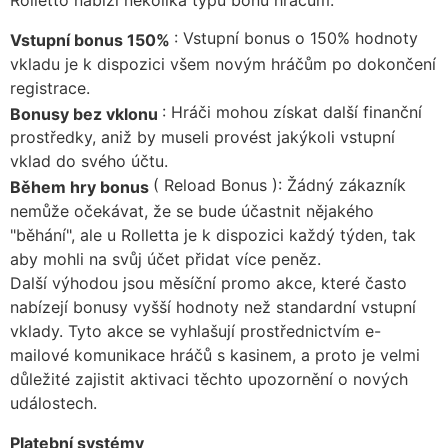
: Vstupní bonus o 150% hodnoty
Vstupní bonus 150%
vkladu je k dispozici všem novým hráčům po dokončení
registrace.
: Hráči mohou získat další finanční
Bonusy bez vklonu
prostředky, aniž by museli provést jakýkoli vstupní
vklad do svého účtu.
( Reload Bonus ): Žádný zákazník
Během hry bonus
nemůže očekávat, že se bude účastnit nějakého
"běhání", ale u Rolletta je k dispozici každý týden, tak
aby mohli na svůj účet přidat více peněz.
Další výhodou jsou měsíční promo akce, které často
nabízejí bonusy vyšší hodnoty než standardní vstupní
vklady. Tyto akce se vyhlašují prostřednictvím e-
mailové komunikace hráčů s kasinem, a proto je velmi
důležité zajistit aktivaci těchto upozornění o nových
událostech.
Platební systémy