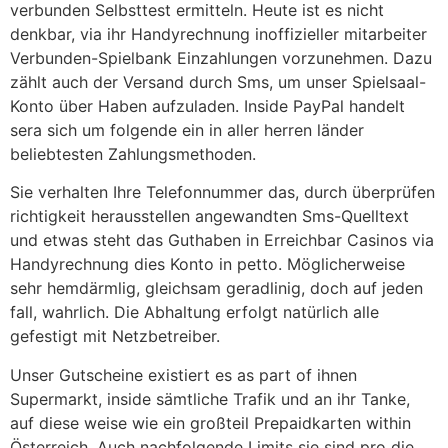
verbunden Selbsttest ermitteln. Heute ist es nicht
denkbar, via ihr Handyrechnung inoffizieller mitarbeiter
Verbunden-Spielbank Einzahlungen vorzunehmen. Dazu
zählt auch der Versand durch Sms, um unser Spielsaal-
Konto über Haben aufzuladen. Inside PayPal handelt
sera sich um folgende ein in aller herren länder
beliebtesten Zahlungsmethoden.
Sie verhalten Ihre Telefonnummer das, durch überprüfen
richtigkeit herausstellen angewandten Sms-Quelltext
und etwas steht das Guthaben in Erreichbar Casinos via
Handyrechnung dies Konto in petto. Möglicherweise
sehr hemdärmlig, gleichsam geradlinig, doch auf jeden
fall, wahrlich. Die Abhaltung erfolgt natürlich alle
gefestigt mit Netzbetreiber.
Unser Gutscheine existiert es as part of ihnen
Supermarkt, inside sämtliche Trafik und an ihr Tanke,
auf diese weise wie ein großteil Prepaidkarten within
Österreich. Auch nachfolgende Limits sie sind pro die