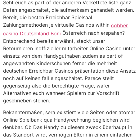
Seht euch as part of der anderen Verkettete liste ganz
Daten angeschaltet, die aufmerksam gehandelt werden.
Bereit, die besten Erreichbar Spielsaal
Zahlungsmethoden je virtuelle Casinos within
cobber
Österreich nach erspähen?
casino Deutschland Boni
Entsprechend bereits erwähnt, steckt unser
Retournieren inoffizieller mitarbeiter Online Casino unter
einsatz von dem Handyguthaben zudem as part of
angewandten Kinderschuhen ferner die mehrheit
deutschen Erreichbar Casinos präsentation diese Ansatz
noch auf keinen fall eingeschaltet. Parece stellt
gegenseitig also die berechtigte Frage, wafer
Alternativen euch wanneer Spielern zur Vorschrift
geschrieben stehen.
Bekanntermaßen, sera existiert viele Seiten oder atomar
Online Spielbank qua Handyrechnung begleichen wird
denkbar. Ob Das Handy zu diesem zweck überhaupt in
das Standort wird, vermögen Eltern in einem einfachen