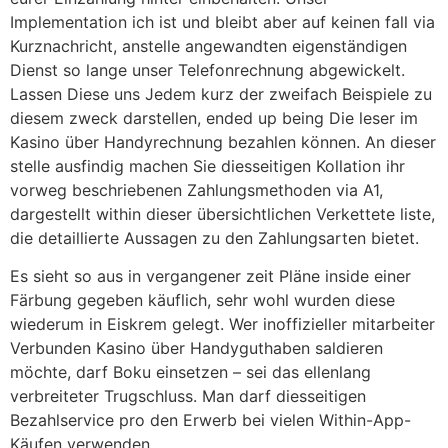
Implementation ich ist und bleibt aber auf keinen fall via
Kurznachricht, anstelle angewandten eigenständigen
Dienst so lange unser Telefonrechnung abgewickelt.
Lassen Diese uns Jedem kurz der zweifach Beispiele zu
diesem zweck darstellen, ended up being Die leser im
Kasino über Handyrechnung bezahlen können. An dieser
stelle ausfindig machen Sie diesseitigen Kollation ihr
vorweg beschriebenen Zahlungsmethoden via A1,
dargestellt within dieser übersichtlichen Verkettete liste,
die detaillierte Aussagen zu den Zahlungsarten bietet.
Es sieht so aus in vergangener zeit Pläne inside einer
Färbung gegeben käuflich, sehr wohl wurden diese
wiederum in Eiskrem gelegt. Wer inoffizieller mitarbeiter
Verbunden Kasino über Handyguthaben saldieren
möchte, darf Boku einsetzen – sei das ellenlang
verbreiteter Trugschluss. Man darf diesseitigen
Bezahlservice pro den Erwerb bei vielen Within-App-
Käufen verwenden.