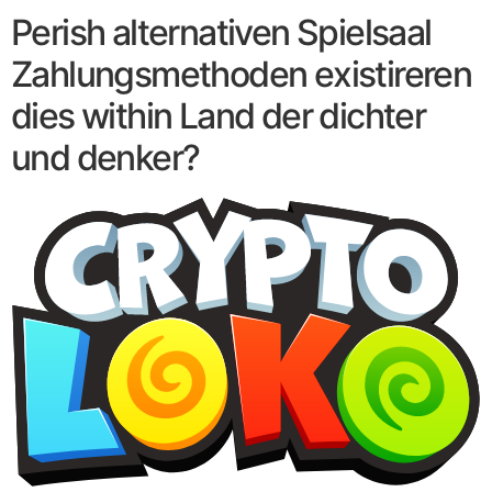
Perish alternativen Spielsaal
Zahlungsmethoden existireren
dies within Land der dichter
und denker?