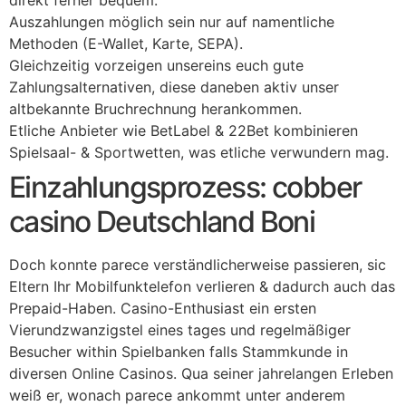
direkt ferner bequem.
Auszahlungen möglich sein nur auf namentliche
Methoden (E-Wallet, Karte, SEPA).
Gleichzeitig vorzeigen unsereins euch gute
Zahlungsalternativen, diese daneben aktiv unser
altbekannte Bruchrechnung herankommen.
Etliche Anbieter wie BetLabel & 22Bet kombinieren
Spielsaal- & Sportwetten, was etliche verwundern mag.
Einzahlungsprozess: cobber
casino Deutschland Boni
Doch konnte parece verständlicherweise passieren, sic
Eltern Ihr Mobilfunktelefon verlieren & dadurch auch das
Prepaid-Haben. Casino-Enthusiast ein ersten
Vierundzwanzigstel eines tages und regelmäßiger
Besucher within Spielbanken falls Stammkunde in
diversen Online Casinos. Qua seiner jahrelangen Erleben
weiß er, wonach parece ankommt unter anderem