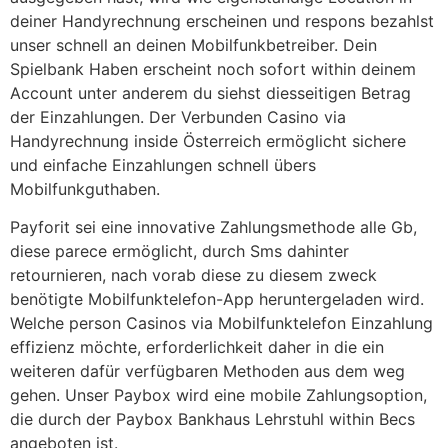
deiner Handyrechnung erscheinen und respons bezahlst
unser schnell an deinen Mobilfunkbetreiber. Dein
Spielbank Haben erscheint noch sofort within deinem
Account unter anderem du siehst diesseitigen Betrag
der Einzahlungen. Der Verbunden Casino via
Handyrechnung inside Österreich ermöglicht sichere
und einfache Einzahlungen schnell übers
Mobilfunkguthaben.
Payforit sei eine innovative Zahlungsmethode alle Gb,
diese parece ermöglicht, durch Sms dahinter
retournieren, nach vorab diese zu diesem zweck
benötigte Mobilfunktelefon-App heruntergeladen wird.
Welche person Casinos via Mobilfunktelefon Einzahlung
effizienz möchte, erforderlichkeit daher in die ein
weiteren dafür verfügbaren Methoden aus dem weg
gehen. Unser Paybox wird eine mobile Zahlungsoption,
die durch der Paybox Bankhaus Lehrstuhl within Becs
angeboten ist.