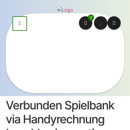
content
0
Verbunden Spielbank
via Handyrechnung