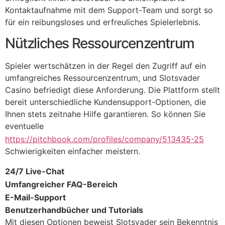
Kontaktaufnahme mit dem Support-Team und sorgt so
für ein reibungsloses und erfreuliches Spielerlebnis.
Nützliches Ressourcenzentrum
Spieler wertschätzen in der Regel den Zugriff auf ein
umfangreiches Ressourcenzentrum, und Slotsvader
Casino befriedigt diese Anforderung. Die Plattform stellt
bereit unterschiedliche Kundensupport-Optionen, die
Ihnen stets zeitnahe Hilfe garantieren. So können Sie
eventuelle
https://pitchbook.com/profiles/company/513435-25
Schwierigkeiten einfacher meistern.
24/7 Live-Chat
Umfangreicher FAQ-Bereich
E-Mail-Support
Benutzerhandbücher und Tutorials
Mit diesen Optionen beweist Slotsvader sein Bekenntnis