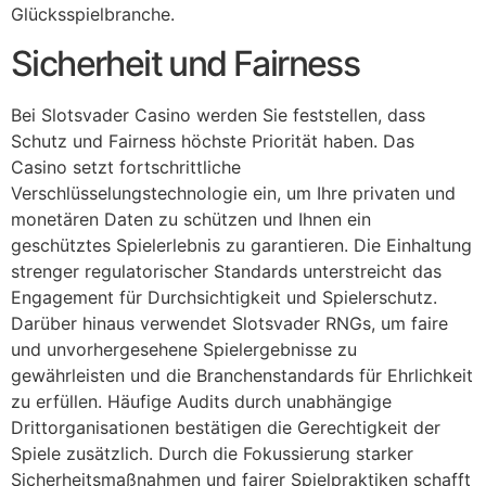
Glücksspielbranche.
Sicherheit und Fairness
Bei Slotsvader Casino werden Sie feststellen, dass
Schutz und Fairness höchste Priorität haben. Das
Casino setzt fortschrittliche
Verschlüsselungstechnologie ein, um Ihre privaten und
monetären Daten zu schützen und Ihnen ein
geschütztes Spielerlebnis zu garantieren. Die Einhaltung
strenger regulatorischer Standards unterstreicht das
Engagement für Durchsichtigkeit und Spielerschutz.
Darüber hinaus verwendet Slotsvader RNGs, um faire
und unvorhergesehene Spielergebnisse zu
gewährleisten und die Branchenstandards für Ehrlichkeit
zu erfüllen. Häufige Audits durch unabhängige
Drittorganisationen bestätigen die Gerechtigkeit der
Spiele zusätzlich. Durch die Fokussierung starker
Sicherheitsmaßnahmen und fairer Spielpraktiken schafft