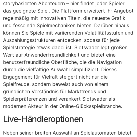
storybasierten Abenteuern – hier findet jeder Spieler
das geeignete Spiel. Die Plattform erweitert ihr Angebot
regelmäßig mit innovativen Titeln, die neueste Grafik
und fesselnde Spielmechaniken bieten. Darüber hinaus
können Sie Spiele mit variierenden Volatilitätsstufen und
Auszahlungsstrukturen entdecken, sodass für jede
Spielstrategie etwas dabei ist. Slotsvader legt großen
Wert auf Anwenderfreundlichkeit und bietet eine
benutzerfreundliche Oberfläche, die die Navigation
durch die vielfältige Auswahl simplifiziert. Dieses
Engagement für Vielfalt steigert nicht nur die
Spielfreude, sondern beweist auch von einem
gründlichen Verständnis für Markttrends und
Spielerpräferenzen und verankert Slotsvader als
modernen Akteur in der Online-Glücksspielbranche.
Live-Händleroptionen
Neben seiner breiten Auswahl an Spielautomaten bietet