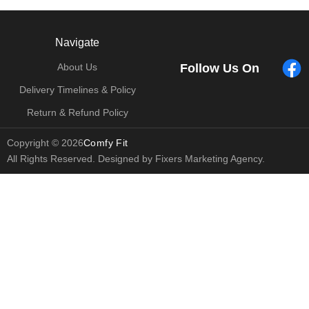
Navigate
Follow Us On
About Us
Delivery Timelines & Policy
Return & Refund Policy
Copyright © 2026
Comfy Fit
All Rights Reserved. Designed by Fixers Marketing Agency.
onusu