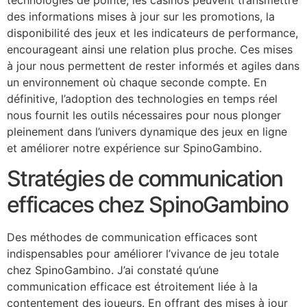
des informations mises à jour sur les promotions, la
disponibilité des jeux et les indicateurs de performance,
encourageant ainsi une relation plus proche. Ces mises
à jour nous permettent de rester informés et agiles dans
un environnement où chaque seconde compte. En
définitive, l’adoption des technologies en temps réel
nous fournit les outils nécessaires pour nous plonger
pleinement dans l’univers dynamique des jeux en ligne
et améliorer notre expérience sur SpinoGambino.
Stratégies de communication
efficaces chez SpinoGambino
Des méthodes de communication efficaces sont
indispensables pour améliorer l’vivance de jeu totale
chez SpinoGambino. J’ai constaté qu’une
communication efficace est étroitement liée à la
contentement des joueurs. En offrant des mises à jour