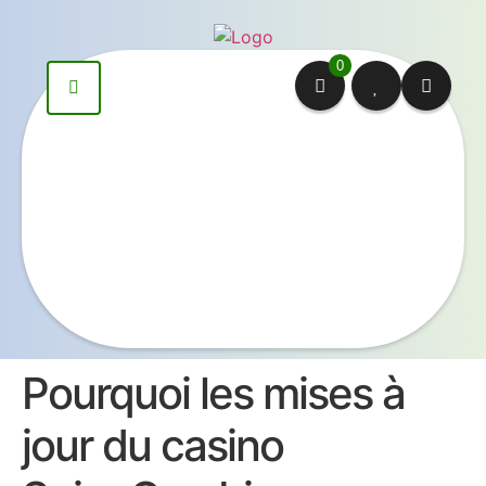
content
0
Pourquoi les mises à
jour du casino