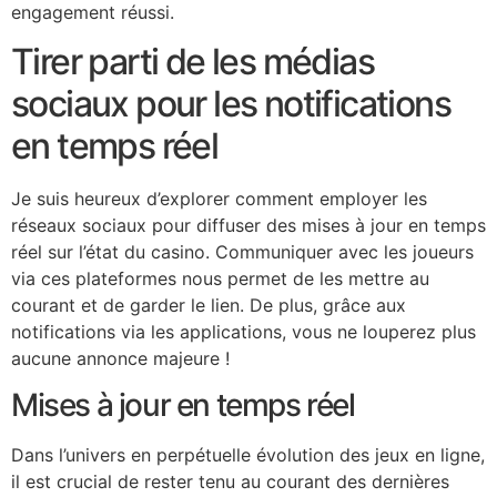
engagement réussi.
Tirer parti de les médias
sociaux pour les notifications
en temps réel
Je suis heureux d’explorer comment employer les
réseaux sociaux pour diffuser des mises à jour en temps
réel sur l’état du casino. Communiquer avec les joueurs
via ces plateformes nous permet de les mettre au
courant et de garder le lien. De plus, grâce aux
notifications via les applications, vous ne louperez plus
aucune annonce majeure !
Mises à jour en temps réel
Dans l’univers en perpétuelle évolution des jeux en ligne,
il est crucial de rester tenu au courant des dernières