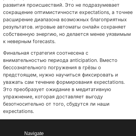
развития происшествий. Это не подразумевает
сокращение оптимистичности expectations, а точнее
расширение диапазона возможных благоприятных
результатов. игровые автоматы онлайн сохраняет
собственную энергию, но делается менее уязвимым
к неверным forecasts.
Финальная стратегия соотнесена с
внимательностью периода anticipation. Вместо
бессознательного погружения в грёзы о
предстоящем, нужно научиться фиксировать и
уважать сам течение формирования expectations.
Это преобразует ожидание в медитативную
упражнение, которая доставляет выгоду
безотносительно от того, сбудутся ли наши
expectations.
Navigate