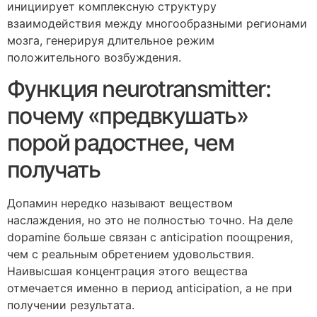
инициирует комплексную структуру
взаимодействия между многообразными регионами
мозга, генерируя длительное режим
положительного возбуждения.
Функция neurotransmitter:
почему «предвкушать»
порой радостнее, чем
получать
Допамин нередко называют веществом
наслаждения, но это не полностью точно. На деле
dopamine больше связан с anticipation поощрения,
чем с реальным обретением удовольствия.
Наивысшая концентрация этого вещества
отмечается именно в период anticipation, а не при
получении результата.