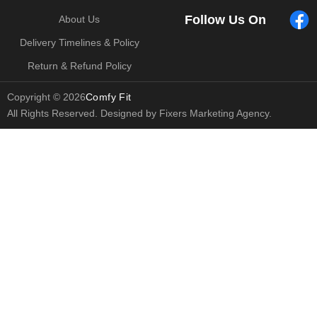
Follow Us On
About Us
Delivery Timelines & Policy
Return & Refund Policy
Copyright © 2026
Comfy Fit
All Rights Reserved. Designed by Fixers Marketing Agency.
 bonusu