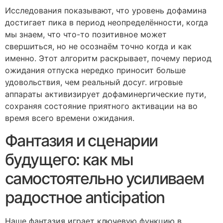
Исследования показывают, что уровень дофамина
достигает пика в период неопределённости, когда
мы знаем, что что-то позитивное может
свершиться, но не осознаём точно когда и как
именно. Этот алгоритм раскрывает, почему период
ожидания отпуска нередко приносит больше
удовольствия, чем реальный досуг. игровые
аппараты активизирует дофаминергические пути,
сохраняя состояние приятного активации на во
время всего времени ожидания.
Фантазия и сценарии
будущего: как мы
самостоятельно усиливаем
радостное anticipation
Наше фантазия играет ключевую функцию в