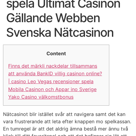
spela Ultimat Casinon
Gällande Webben
Svenska Nätcasinon
Content
Finns det märkli nackdelar tillsammans
att använda BankID villig casinon online?
| casino Leo Vegas recensioner spela
Mobila Casinon och Appar ino Sverige
Yako Casino välkomstbonus
Nätcasinot blir istället svår att navigera samt det kan
vara frustrerande att leta efter knappen mo spelkassan.
En tumregel är att det aldrig ämna bestå mer ännu två