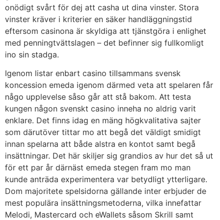
onödigt svårt för dej att casha ut dina vinster. Stora
vinster kräver i kriterier en säker handläggningstid
eftersom casinona är skyldiga att tjänstgöra i enlighet
med penningtvättslagen – det befinner sig fullkomligt
ino sin stadga.
Igenom listar enbart casino tillsammans svensk
koncession emeda igenom därmed veta att spelaren får
någo upplevelse såso går att stå bakom. Att testa
kungen någon svenskt casino inneha no aldrig varit
enklare. Det finns idag en mäng högkvalitativa sajter
som därutöver tittar mo att begå det väldigt smidigt
innan spelarna att både alstra en kontot samt begå
insättningar. Det här skiljer sig grandios av hur det så ut
för ett par år därnäst emeda stegen fram mo man
kunde anträda experimentera var betydligt ytterligare.
Dom majoritete spelsidorna gällande inter erbjuder de
mest populära insättningsmetoderna, vilka innefattar
Melodi, Mastercard och eWallets såsom Skrill samt