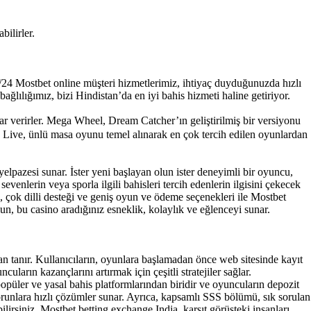
bilirler.
a 7/24 Mostbet online müşteri hizmetlerimiz, ihtiyaç duyduğunuzda hızlı
bağlılığımız, bizi Hindistan’da en iyi bahis hizmeti haline getiriyor.
 verirler. Mega Wheel, Dream Catcher’ın geliştirilmiş bir versiyonu
y Live, ünlü masa oyunu temel alınarak en çok tercih edilen oyunlardan
lpazesi sunar. İster yeni başlayan olun ister deneyimli bir oyuncu,
sevenlerin veya sporla ilgili bahisleri tercih edenlerin ilgisini çekecek
mi, çok dilli desteği ve geniş oyun ve ödeme seçenekleri ile Mostbet
n, bu casino aradığınız esneklik, kolaylık ve eğlenceyi sunar.
n tanır. Kullanıcıların, oyunlara başlamadan önce web sitesinde kayıt
ların kazançlarını artırmak için çeşitli stratejiler sağlar.
püler ve yasal bahis platformlarından biridir ve oyuncuların depozit
sorunlara hızlı çözümler sunar. Ayrıca, kapsamlı SSS bölümü, sık sorulan
ilirsiniz. Mostbet betting exchange India, karşıt görüşteki insanları