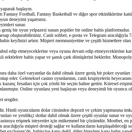
 yaparak başlayın.
 Fantasy Football, Fantasy Basketball ve diğer spor etkinliklerine katıla
 oyun deneyimi yaşarsınız.
eyimleri sunar.
en geniş bir oyun yelpazesi sunan popüler bir online bahis platformudur.
 hesap oluşturabilirsiniz. Canlı sohbet, e-posta ve Telegram aracılığıyl
bahis keyfinizi artırır. Müşteri memnuniyetine ve çeşitli hizmetlere olan 
abul edip etmeyeceklerine veya oyuna devam edip etmeyeceklerine karar
i sektörlere bahis yapar ve şanslı çark dönüşlerini beklerler. Monopol
a daha özel varyantlar da dahil olmak üzere geniş bir poker oyunları ye
e hitap eder. Geleneksel casino oyunlarının, canlı krupiyelerin heyecanını 
 kazanç fırsatları için çok yönlü bir seçim haline getirir. Küresel erişi
lanmıştır. Online oyunlara yeni başlayan veya deneyimli bir oyuncu olu
i sergiler.
dir. Hintli oyuncuların dolar cinsinden depozit ve çekim yapmasına imka
arı ve yenilikçi slotlar dahil olmak üzere çeşitli oyunlar sunar ve oyuncu
casinoya erişmek isteyenler için mükemmel bir çözümdür. Mostbet, en po
aracılığıyla müşteri desteği sağlar ve kullanıcıların karşılaşabileceği 
bet exchange’de, bahisçiye karşı değil, diğer bireylere karşı bahis yapab