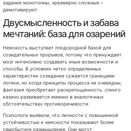
задания монотонны, чрезмерно сложные –
демотивируют.
Двусмысленность и забава
мечтаний: база для озарений
Неясность выступает плодородной базой для
созидательных прорывов, потому что принуждает
мозг интенсивно создавать иные возможности и
способы. В условиях четко определенных
характеристик созидание сужается границами
логики, но когда принципы процесса не очевидны,
фантазия приобретает раскрепощенность. спинто
казино развивается именно в аналогичных
обстоятельствах противоречивости.
Психологи выявили, что личности с повышенной
устойчивостью к неясности показывают более
самобытное размышление. Они могут