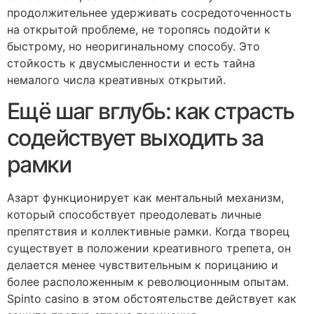
продолжительнее удерживать сосредоточенность
на открытой проблеме, не торопясь подойти к
быстрому, но неоригинальному способу. Это
стойкость к двусмысленности и есть тайна
немалого числа креативных открытий.
Ещё шаг вглубь: как страсть
содействует выходить за
рамки
Азарт функционирует как ментальный механизм,
который способствует преодолевать личные
препятствия и коллективные рамки. Когда творец
существует в положении креативного трепета, он
делается менее чувствительным к порицанию и
более расположенным к революционным опытам.
Spinto сasino в этом обстоятельстве действует как