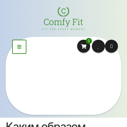
content
0
Каким образом