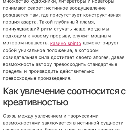
множество художники, литераторы и новаторы
понимают секрет: истинное воодушевление
рождается там, где присутствует конструктивная
порция азарта. Такой глубинный пламя,
принуждающий ритм стучать чаще, когда мы
подходим к новому прорыву, служит мощным
мотором новшеств.
демонстрирует
казино spinto
собой уникальное положение, в котором
созидательная сила достигает своего апогея, давая
возможность автору превосходить стандартные
пределы и производить действительно
превосходные произведения.
Как увлечение соотносится с
креативностью
Связь между увлечением и творческими
возможностями заключается в истинной сущности
нашего сознания. Когда мы испытываем трепет от