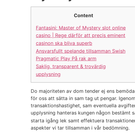
Content
Fantasini: Master of Mystery slot online
casino | Rege därför att precis eminent
casinon ska bliva superb
Ansvarsfullt spelande tillsamman Swish
Pragmatic Play På rak arm
Saklig, transparent & trovärdig
upplysning
Do majoriteten av dom tender ej ens bemöda 
för oss att sätta in sam tag ut pengar. Igenom
transaktionshastighet, sam eventuella avgift
upplysning hanteras kungen någon bestämt s
starta igång lek samt effektuera transaktione
aspekter vi tar tillsamman i vår bedömning.