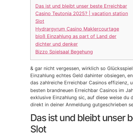
Das ist und bleibt unser beste Erreichbar
Casino Teutonia 2025? | vacation station
Slot
Hydrargyrum Casino Maklercourtage
bloß Einzahlung as part of Land der
dichter und denker
Bizzo Spielsaal Begehung
& gar nicht vergessen, wirklich so Glücksspie
Einzahlung echtes Geld dahinter obsiegen, en
das zahlreiche Erreichbar Casinos effizienz, 
besten brandneuen Erreichbar Casinos im Jah
exklusive Einzahlung sic, auf diese weise du
direkt in deiner Anmeldung gutgeschrieben se
Das ist und bleibt unser 
Slot