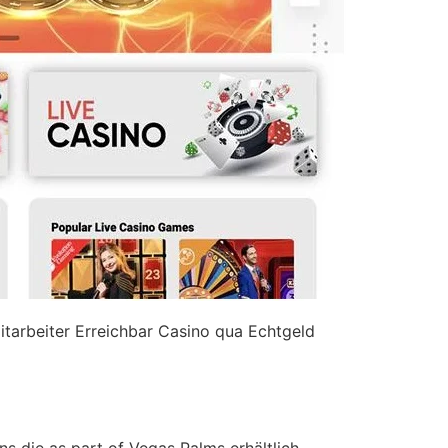
itarbeiter Erreichbar Casino qua Echtgeld
pins die as part of Vegas Palms erhältlich