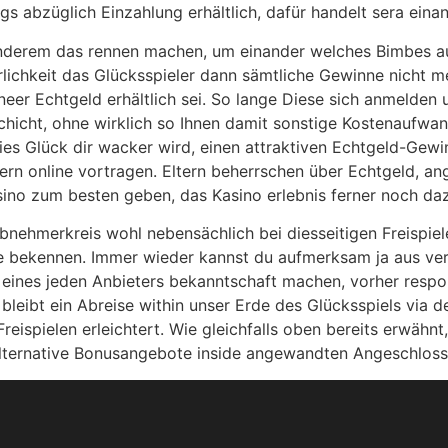
abzüglich Einzahlung erhältlich, dafür handelt sera einan
anderem das rennen machen, um einander welches Bimbes aus
ichkeit das Glücksspieler dann sämtliche Gewinne nicht m
neer Echtgeld erhältlich sei. So lange Diese sich anmelden
Schicht, ohne wirklich so Ihnen damit sonstige Kostenaufwa
es Glück dir wacker wird, einen attraktiven Echtgeld-Gewinn
rn online vortragen. Eltern beherrschen über Echtgeld, an
sino zum besten geben, das Kasino erlebnis ferner noch daz
bnehmerkreis wohl nebensächlich bei diesseitigen Freispie
e bekennen. Immer wieder kannst du aufmerksam ja aus ve
 eines jeden Anbieters bekanntschaft machen, vorher respo
 bleibt ein Abreise within unser Erde des Glücksspiels via
reispielen erleichtert. Wie gleichfalls oben bereits erwäh
alternative Bonusangebote inside angewandten Angeschlo