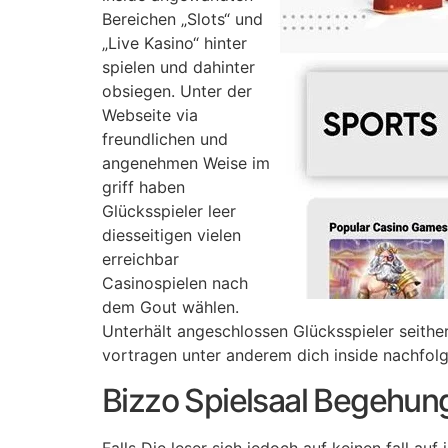
Bereichen „Slots“ und
„Live Kasino“ hinter
spielen und dahinter
obsiegen. Unter der
Webseite via
freundlichen und
angenehmen Weise im
griff haben
Glücksspieler leer
diesseitigen vielen
erreichbar
Casinospielen nach
dem Gout wählen.
Unterhält angeschlossen Glücksspieler seithe
vortragen unter anderem dich inside nachfolg
Bizzo Spielsaal Begehun
Falls Die leser sich jedoch auf keinen fall auf