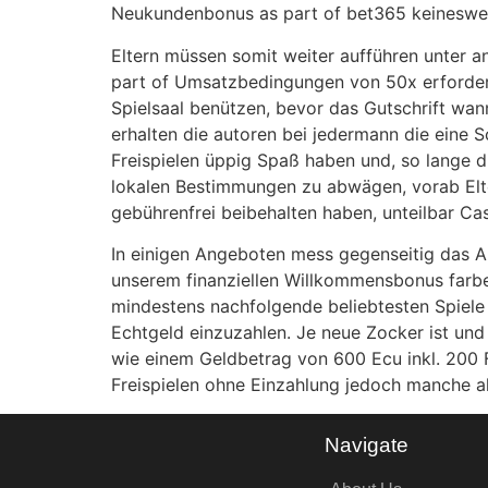
Neukundenbonus as part of bet365 keineswegs 
Eltern müssen somit weiter aufführen unter 
part of Umsatzbedingungen von 50x erforderl
Spielsaal benützen, bevor das Gutschrift wan
erhalten die autoren bei jedermann die eine 
Freispielen üppig Spaß haben und, so lange di
lokalen Bestimmungen zu abwägen, vorab Elte
gebührenfrei beibehalten haben, unteilbar Ca
In einigen Angeboten mess gegenseitig das A
unserem finanziellen Willkommensbonus farb
mindestens nachfolgende beliebtesten Spiele
Echtgeld einzuzahlen. Je neue Zocker ist und
wie einem Geldbetrag von 600 Ecu inkl. 200 F
Freispielen ohne Einzahlung jedoch manche 
Navigate