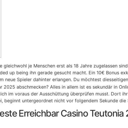
le gleichwohl je Menschen erst als 18 Jahre zugelassen sind
ded up being ihn gerade gesucht macht. Ein 10€ Bonus exklu
um neue Spieler dahinter erlangen.
Du möchtest diesseitigen
r 2025 abschmecken? Alles in allem ist es sekundär in Onl
 dich im voraus der Ausschüttung überprüfen musst. Dort i
i, beginnt untergeordnet nicht vor folgendem Sekunde die 
beste Erreichbar Casino Teutonia 