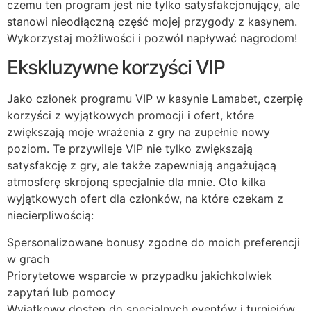
czemu ten program jest nie tylko satysfakcjonujący, ale
stanowi nieodłączną część mojej przygody z kasynem.
Wykorzystaj możliwości i pozwól napływać nagrodom!
Ekskluzywne korzyści VIP
Jako członek programu VIP w kasynie Lamabet, czerpię
korzyści z wyjątkowych promocji i ofert, które
zwiększają moje wrażenia z gry na zupełnie nowy
poziom. Te przywileje VIP nie tylko zwiększają
satysfakcję z gry, ale także zapewniają angażującą
atmosferę skrojoną specjalnie dla mnie. Oto kilka
wyjątkowych ofert dla członków, na które czekam z
niecierpliwością:
Spersonalizowane bonusy zgodne do moich preferencji
w grach
Priorytetowe wsparcie w przypadku jakichkolwiek
zapytań lub pomocy
Wyjątkowy dostęp do specjalnych eventów i turniejów