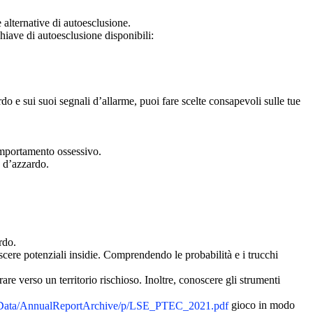
 alternative di autoesclusione.
hiave di autoesclusione disponibili:
do e sui suoi segnali d’allarme, puoi fare scelte consapevoli sulle tue
omportamento ossessivo.
o d’azzardo.
rdo.
cere potenziali insidie. Comprendendo le probabilità e i trucchi
re verso un territorio rischioso. Inoltre, conoscere gli strumenti
gioco in modo
edData/AnnualReportArchive/p/LSE_PTEC_2021.pdf