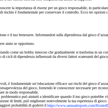
oscere la importanza di risorse per un gioco responsabile, in particolare
di rischio è fondamentale per conservare il controllo. Ecco tre opzioni c
ezione e il tuo benessere. Informandoti sulla dipendenza dal gioco d’azzar
dere aiuto se opportuno.
iniziando come un hobby innocuo che gradualmente si trasforma in un c
 di cicli di dipendenza influenzati da diversi fattori scatenanti del gioc
pevoli, è fondamentale un’educazione efficace sui rischi del gioco d’azza
consapevolezza del gioco, fornendo le conoscenze necessarie per riconos
ipare in modo responsabile.
problematico può aiutarti a identificare quando il tuo gioco potrebbe vira
tazione di limiti, può migliorare notevolmente la tua esperienza di gioco.
ggiori probabilità di godersi il
https://www.annualreports.com/Host