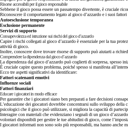
Risorse accessibili per il gioco responsabile
Sebbene il gioco possa essere un passatempo divertente, è cruciale ricon
Riconoscere il comportamento legato al gioco d’azzardo e i suoi fattori 
Autoesclusione temporanea
Esclusione permanente
Servizi di supporto
Consapevolezza ed istruzione sui rischi del gioco d’azzardo
Capire i rischi collegati al gioco d’azzardo è essenziale per la tua prot
attività di gioco.
Inoltre, conoscere dove trovare risorse di supporto può aiutarti a richie
Comprendere la dipendenza dal gioco d’azzardo
La dipendenza dal gioco d’azzardo può coglierti di sorpresa, spesso 
È cruciale capire questo problema, poiché spesso si manifesta all’interno
Ecco tre aspetti significativi da identificare:
Fattori scatenanti emotivi
Influenze sociali
Fattori finanziari
Educare i giocatori in modo efficace
Per garantire che i giocatori siano ben preparati a fare decisioni consa
L’educazione dei giocatori dovrebbe concentrarsi sullo sviluppo della 
psicologici che il gioco può utilizzare, si migliora la capacità di partec
Interagire con materiali che evidenziano i segnali di un gioco d’azzardo 
volontari disponibili per gestire le tue abitudini di gioco, come l’impos
I giocatori informati non sono solo più responsabili, ma hanno anche ma