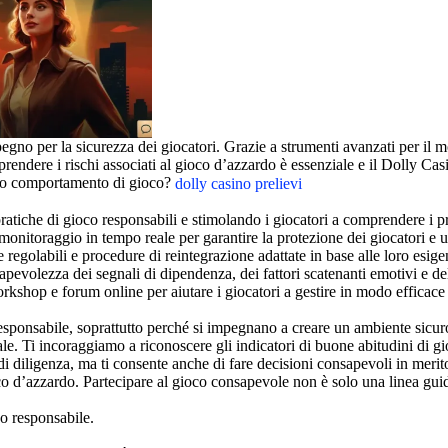
egno per la sicurezza dei giocatori. Grazie a strumenti avanzati per il m
rendere i rischi associati al gioco d’azzardo è essenziale e il Dolly Cas
prio comportamento di gioco?
dolly casino prelievi
tiche di gioco responsabili e stimolando i giocatori a comprendere i pro
n monitoraggio in tempo reale per garantire la protezione dei giocatori e 
regolabili e procedure di reintegrazione adattate in base alle loro esige
volezza dei segnali di dipendenza, dei fattori scatenanti emotivi e delle
orkshop e forum online per aiutare i giocatori a gestire in modo efficac
onsabile, soprattutto perché si impegnano a creare un ambiente sicuro 
. Ti incoraggiamo a riconoscere gli indicatori di buone abitudini di gio
diligenza, ma ti consente anche di fare decisioni consapevoli in merito
 gioco d’azzardo. Partecipare al gioco consapevole non è solo una linea gu
co responsabile.