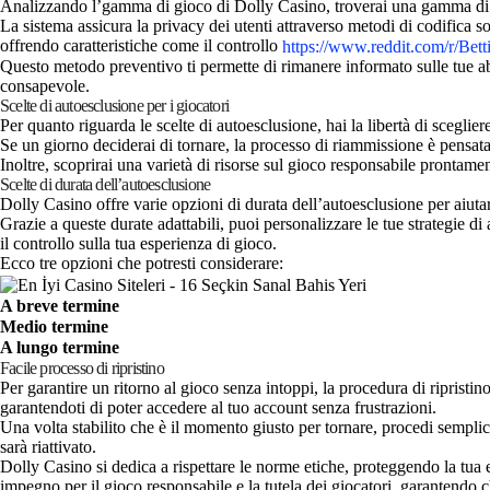
Analizzando l’gamma di gioco di Dolly Casino, troverai una gamma di mez
La sistema assicura la privacy dei utenti attraverso metodi di codifica s
offrendo caratteristiche come il controllo
https://www.reddit.com/r/Bett
Questo metodo preventivo ti permette di rimanere informato sulle tue abit
consapevole.
Scelte di autoesclusione per i giocatori
Per quanto riguarda le scelte di autoesclusione, hai la libertà di sceglie
Se un giorno deciderai di tornare, la processo di riammissione è pensata
Inoltre, scoprirai una varietà di risorse sul gioco responsabile prontamen
Scelte di durata dell’autoesclusione
Dolly Casino offre varie opzioni di durata dell’autoesclusione per aiutare
Grazie a queste durate adattabili, puoi personalizzare le tue strategie di
il controllo sulla tua esperienza di gioco.
Ecco tre opzioni che potresti considerare:
A breve termine
Medio termine
A lungo termine
Facile processo di ripristino
Per garantire un ritorno al gioco senza intoppi, la procedura di ripristino
garantendoti di poter accedere al tuo account senza frustrazioni.
Una volta stabilito che è il momento giusto per tornare, procedi semplice
sarà riattivato.
Dolly Casino si dedica a rispettare le norme etiche, proteggendo la tua e
impegno per il gioco responsabile e la tutela dei giocatori, garantendo 