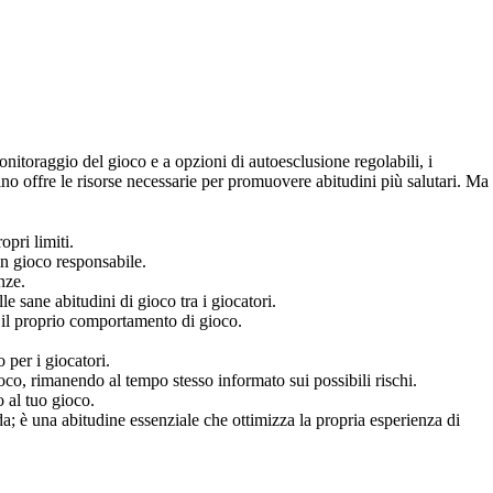
onitoraggio del gioco e a opzioni di autoesclusione regolabili, i
ino offre le risorse necessarie per promuovere abitudini più salutari. Ma
pri limiti.
un gioco responsabile.
nze.
 sane abitudini di gioco tra i giocatori.
e il proprio comportamento di gioco.
per i giocatori.
co, rimanendo al tempo stesso informato sui possibili rischi.
 al tuo gioco.
ida; è una abitudine essenziale che ottimizza la propria esperienza di