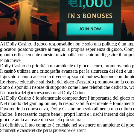
Al Dolly Casino, il gioco responsabile non è solo una politica; è un imp
giocatori possono gestire al meglio la propria esperienza di gioco. Comp
quanto efficacemente queste funzionalità consentono di gestire il pro
Punti chiave
Dolly Casino dà priorità a un ambiente di gioco sicuro, promuovendo pra
Il casinò utilizza una crittografia avanzata per la sicurezza dei dati e u
I giocatori hanno accesso a diverse opzioni di autoesclusione con durate 
Le risorse educative sui rischi del gioco d’azzardo promuovono la consape
Sono disponibili risorse di supporto come linee telefoniche dedicate, w
Panoramica del gioco responsabile al Dolly Casino
Al Dolly Casino è fondamentale comprendere l’importanza del gioco resp
Nel mondo del gaming online, la responsabilità del utente è fondamentale
Favorendo la conoscenza, Dolly Casino non solo alimenta una cultura di 
Inoltre, è necessario capire bene i propri limiti e i rischi inerenti del
gioco e aiuta a creare una società più sicura.
In definitiva, il tuo compito è cruciale nel sostenere un ambiente di gio
Strumenti e caratteristiche per la protezione dei utenti