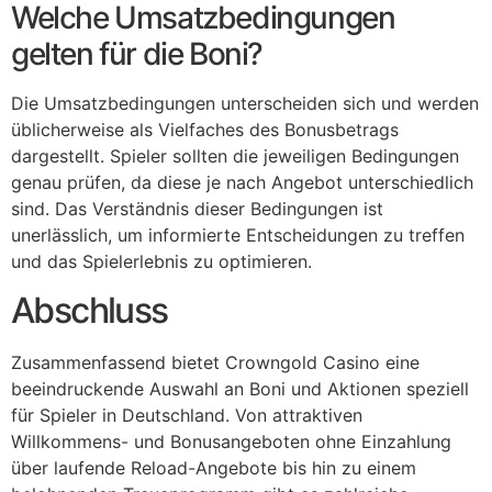
Welche Umsatzbedingungen
gelten für die Boni?
Die Umsatzbedingungen unterscheiden sich und werden
üblicherweise als Vielfaches des Bonusbetrags
dargestellt. Spieler sollten die jeweiligen Bedingungen
genau prüfen, da diese je nach Angebot unterschiedlich
sind. Das Verständnis dieser Bedingungen ist
unerlässlich, um informierte Entscheidungen zu treffen
und das Spielerlebnis zu optimieren.
Abschluss
Zusammenfassend bietet Crowngold Casino eine
beeindruckende Auswahl an Boni und Aktionen speziell
für Spieler in Deutschland. Von attraktiven
Willkommens- und Bonusangeboten ohne Einzahlung
über laufende Reload-Angebote bis hin zu einem