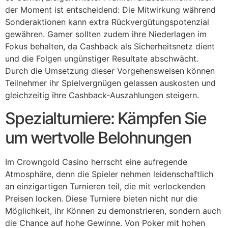
der Moment ist entscheidend: Die Mitwirkung während
Sonderaktionen kann extra Rückvergütungspotenzial
gewähren. Gamer sollten zudem ihre Niederlagen im
Fokus behalten, da Cashback als Sicherheitsnetz dient
und die Folgen ungünstiger Resultate abschwächt.
Durch die Umsetzung dieser Vorgehensweisen können
Teilnehmer ihr Spielvergnügen gelassen auskosten und
gleichzeitig ihre Cashback-Auszahlungen steigern.
Spezialturniere: Kämpfen Sie
um wertvolle Belohnungen
Im Crowngold Casino herrscht eine aufregende
Atmosphäre, denn die Spieler nehmen leidenschaftlich
an einzigartigen Turnieren teil, die mit verlockenden
Preisen locken. Diese Turniere bieten nicht nur die
Möglichkeit, ihr Können zu demonstrieren, sondern auch
die Chance auf hohe Gewinne. Von Poker mit hohen