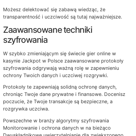
Możesz delektować się zabawą wiedząc, że
transparentność i uczciwość są tutaj najważniejsze.
Zaawansowane techniki
szyfrowania
W szybko zmieniającym się świecie gier online w
kasynie Jackpot w Polsce zaawansowane protokoły
szyfrowania odgrywają ważną rolę w zapewnieniu
ochrony Twoich danych i uczciwej rozgrywki.
Protokoły te zapewniają solidną ochronę danych,
chroniąc Twoje dane prywatne i finansowe. Docenisz
poczucie, że Twoje transakcje są bezpieczne, a
rozgrywka uczciwa.
Powszechne w branży algorytmy szyfrowania
Monitorowanie i ochrona danych w na bieżąco
Dwuskładnikowe uwierzytelnianie dla zwiększonego