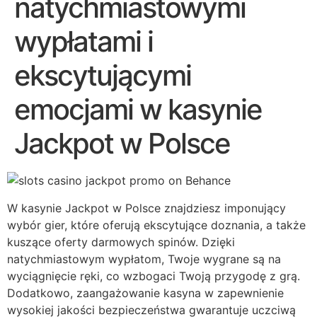
natychmiastowymi
wypłatami i
ekscytującymi
emocjami w kasynie
Jackpot w Polsce
W kasynie Jackpot w Polsce znajdziesz imponujący
wybór gier, które oferują ekscytujące doznania, a także
kuszące oferty darmowych spinów. Dzięki
natychmiastowym wypłatom, Twoje wygrane są na
wyciągnięcie ręki, co wzbogaci Twoją przygodę z grą.
Dodatkowo, zaangażowanie kasyna w zapewnienie
wysokiej jakości bezpieczeństwa gwarantuje uczciwą