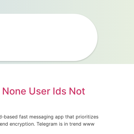
 None User Ids Not
-based fast messaging app that prioritizes
o-end encryption. Telegram is in trend www