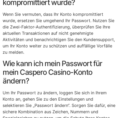
kompromittiert wurde?
Wenn Sie vermuten, dass Ihr Konto kompromittiert
wurde, ersetzen Sie umgehend Ihr Passwort. Nutzen Sie
die Zwei-Faktor-Authentifizierung, überprüfen Sie Ihre
aktuellen Transaktionen auf nicht genehmigte
Aktivitäten und benachrichtigen Sie den Kundensupport,
um Ihr Konto weiter zu schützen und auffällige Vorfälle
zu melden.
Wie kann ich mein Passwort für
mein Caspero Casino-Konto
ändern?
Um Ihr Passwort zu ändern, loggen Sie sich in Ihrem
Konto an, gehen Sie zu den Einstellungen und
selektieren Sie „Passwort ändern“. Sorgen Sie dafür, eine
sichere Kombination aus Zeichen, Nummern und
Spezialzeichen zu nutzen, um die Schutz Ihres Kontos