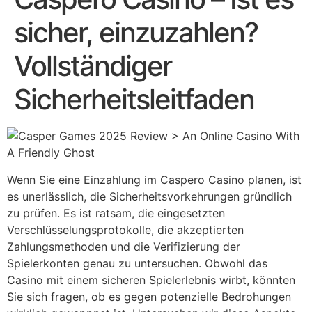
sicher, einzuzahlen?
Vollständiger
Sicherheitsleitfaden
Wenn Sie eine Einzahlung im Caspero Casino planen, ist
es unerlässlich, die Sicherheitsvorkehrungen gründlich
zu prüfen. Es ist ratsam, die eingesetzten
Verschlüsselungsprotokolle, die akzeptierten
Zahlungsmethoden und die Verifizierung der
Spielerkonten genau zu untersuchen. Obwohl das
Casino mit einem sicheren Spielerlebnis wirbt, könnten
Sie sich fragen, ob es gegen potenzielle Bedrohungen