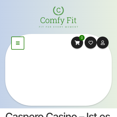
content
0
Caspero Casino – Ist es