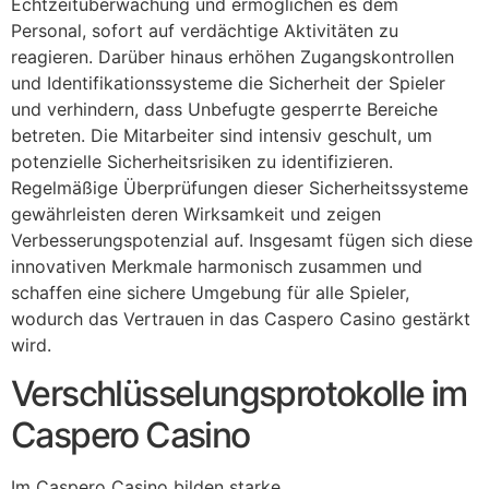
Echtzeitüberwachung und ermöglichen es dem
Personal, sofort auf verdächtige Aktivitäten zu
reagieren. Darüber hinaus erhöhen Zugangskontrollen
und Identifikationssysteme die Sicherheit der Spieler
und verhindern, dass Unbefugte gesperrte Bereiche
betreten. Die Mitarbeiter sind intensiv geschult, um
potenzielle Sicherheitsrisiken zu identifizieren.
Regelmäßige Überprüfungen dieser Sicherheitssysteme
gewährleisten deren Wirksamkeit und zeigen
Verbesserungspotenzial auf. Insgesamt fügen sich diese
innovativen Merkmale harmonisch zusammen und
schaffen eine sichere Umgebung für alle Spieler,
wodurch das Vertrauen in das Caspero Casino gestärkt
wird.
Verschlüsselungsprotokolle im
Caspero Casino
Im Caspero Casino bilden starke