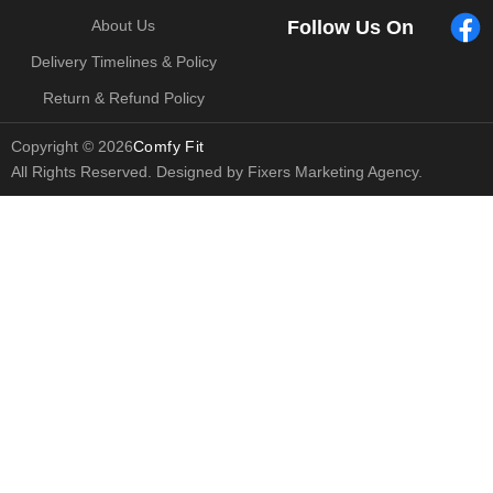
Follow Us On
About Us
Delivery Timelines & Policy
Return & Refund Policy
Copyright © 2026
Comfy Fit
All Rights Reserved. Designed by Fixers Marketing Agency.
 bonusu