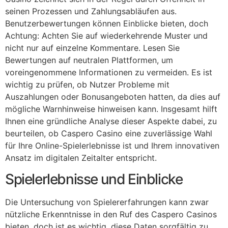
seinen Prozessen und Zahlungsabläufen aus.
Benutzerbewertungen können Einblicke bieten, doch
Achtung: Achten Sie auf wiederkehrende Muster und
nicht nur auf einzelne Kommentare. Lesen Sie
Bewertungen auf neutralen Plattformen, um
voreingenommene Informationen zu vermeiden. Es ist
wichtig zu prüfen, ob Nutzer Probleme mit
Auszahlungen oder Bonusangeboten hatten, da dies auf
mögliche Warnhinweise hinweisen kann. Insgesamt hilft
Ihnen eine gründliche Analyse dieser Aspekte dabei, zu
beurteilen, ob Caspero Casino eine zuverlässige Wahl
für Ihre Online-Spielerlebnisse ist und Ihrem innovativen
Ansatz im digitalen Zeitalter entspricht.
Spielerlebnisse und Einblicke
Die Untersuchung von Spielererfahrungen kann zwar
nützliche Erkenntnisse in den Ruf des Caspero Casinos
bieten, doch ist es wichtig, diese Daten sorgfältig zu