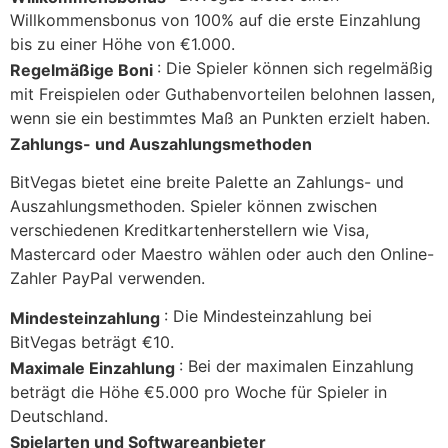
Willkommensbonus von 100% auf die erste Einzahlung
bis zu einer Höhe von €1.000.
: Die Spieler können sich regelmäßig
Regelmäßige Boni
mit Freispielen oder Guthabenvorteilen belohnen lassen,
wenn sie ein bestimmtes Maß an Punkten erzielt haben.
Zahlungs- und Auszahlungsmethoden
BitVegas bietet eine breite Palette an Zahlungs- und
Auszahlungsmethoden. Spieler können zwischen
verschiedenen Kreditkartenherstellern wie Visa,
Mastercard oder Maestro wählen oder auch den Online-
Zahler PayPal verwenden.
: Die Mindesteinzahlung bei
Mindesteinzahlung
BitVegas beträgt €10.
: Bei der maximalen Einzahlung
Maximale Einzahlung
beträgt die Höhe €5.000 pro Woche für Spieler in
Deutschland.
Spielarten und Softwareanbieter