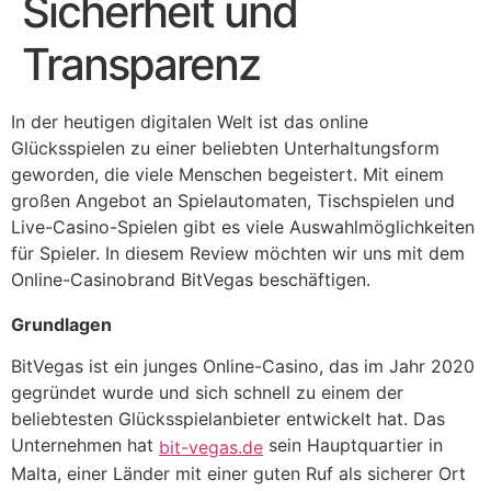
Sicherheit und
Transparenz
In der heutigen digitalen Welt ist das online
Glücksspielen zu einer beliebten Unterhaltungsform
geworden, die viele Menschen begeistert. Mit einem
großen Angebot an Spielautomaten, Tischspielen und
Live-Casino-Spielen gibt es viele Auswahlmöglichkeiten
für Spieler. In diesem Review möchten wir uns mit dem
Online-Casinobrand BitVegas beschäftigen.
Grundlagen
BitVegas ist ein junges Online-Casino, das im Jahr 2020
gegründet wurde und sich schnell zu einem der
beliebtesten Glücksspielanbieter entwickelt hat. Das
Unternehmen hat
sein Hauptquartier in
bit-vegas.de
Malta, einer Länder mit einer guten Ruf als sicherer Ort